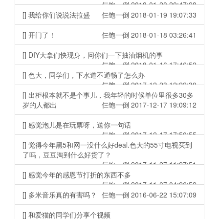
仨饱一倒 2018-01-20 20:47:28
[] 我给你们说说法拉盛
仨饱一倒 2018-01-19 19:07:33
[] 开门了！
仨饱一倒 2018-01-18 03:26:41
[] DIY大拿们快现身，问你们一下抽油烟机的事
仨饱一倒 2018-01-16 17:46:52
[] 色大，同学们，下水道不通畅了怎么办
仨饱一倒 2017-12-23 12:22:30
[] 出柜根本就不是个事儿，我年轻的时候单位里很多30多
岁的人都出
仨饱一倒 2017-12-17 19:09:12
[] 感觉泡儿是在玩票呀，送你一句话
仨饱一倒 2017-12-17 17:50:55
[] 觉得今年黑5和网一没什么好deal.色大的55寸电视买到
了吗，豆豆淘到什么好货了？
仨饱一倒 2017-11-27 11:27:51
[] 感觉今年的感恩节打折的东西不多
仨饱一倒 2017-11-07 04:26:52
[] 多米音乐真的有害吗？
仨饱一倒 2016-06-22 15:07:09
[] 和爱猫的同学们分享个视频