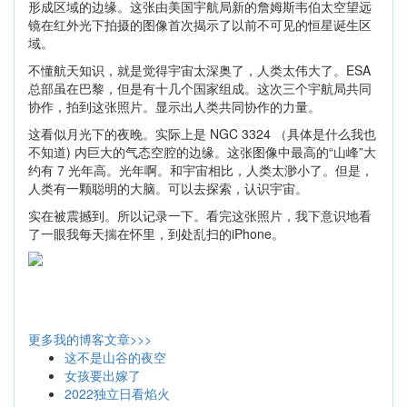
形成区域的边缘。这张由美国宇航局新的詹姆斯韦伯太空望远
镜在红外光下拍摄的图像首次揭示了以前不可见的恒星诞生区
域。
不懂航天知识，就是觉得宇宙太深奥了，人类太伟大了。ESA
总部虽在巴黎，但是有十几个国家组成。这次三个宇航局共同
协作，拍到这张照片。显示出人类共同协作的力量。
这看似月光下的夜晚。实际上是 NGC 3324 （具体是什么我也
不知道) 内巨大的气态空腔的边缘。这张图像中最高的“山峰”大
约有 7 光年高。光年啊。和宇宙相比，人类太渺小了。但是，
人类有一颗聪明的大脑。可以去探索，认识宇宙。
实在被震撼到。所以记录一下。看完这张照片，我下意识地看
了一眼我每天揣在怀里，到处乱扫的iPhone。
更多我的博客文章>>>
这不是山谷的夜空
女孩要出嫁了
2022独立日看焰火