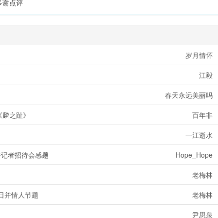
多谢点评
岁月情怀 20
江毅 2
春天永远美丽吗 2022
《麟之趾》
百年非 20
一江逝水 20
冠并记者招待会感题
Hope_Hope 2
老梅林 20
日并情人节题
老梅林 20
尹思泉 20