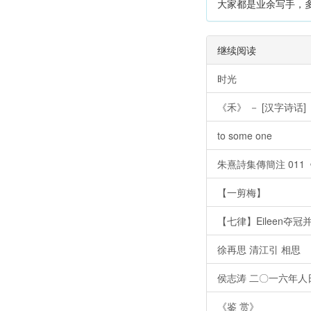
大家都是业余写手，
继续阅读
时光
《禾》 － [汉字诗话]
to some one
朱熹詩集傳簡注 011
【一剪梅】
【七律】Eileen夺
徐再思 清江引 相思
侯志涛 二〇一六年人
《鉴 赏》