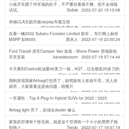
小孩开车蹭了停车场的柱子，不严重但看着不爽。想不走保险
试试。
Soltek 2022-07-20 15:15:08
奔驰CLA无损升级carplay车载互联
KG97007玩车爱好者 2022-07-20 11:01:36
在看一辆2022 Subaru Forester Limited 新车， 车行网上标价
MSRP $38000,
西木人 2022-07-19 22:00:24
Ford Transit 房车Camper Van 改装 - Shore Power 营地取电
开关安装
karaokezoom 2022-07-19 07:14:44
今天看到Costco机油要40美刀一箱，6QT，过去都是20多刀的
slow_quick 2022-07-19 05:52:29
我刚发现我家Airbag灯也亮了，副驾驶有人坐就不亮，没人坐
就亮，大家看看这是啥问题，附图片
lxny 2022-07-18 21:49:24
一车通吃：Top 8 Plug-In Hybrid SUVs for 2022 / 2023
L 2022-07-18 18:56:33
Airbag light 亮了，必须去dealer 修么
alpha123 2022-07-18 01:51:41
家里的空调有个怪毛病，就是这个空调有一个小小的黑匣子拖
到地上，
Tendy 2022-07-17 19:57:19