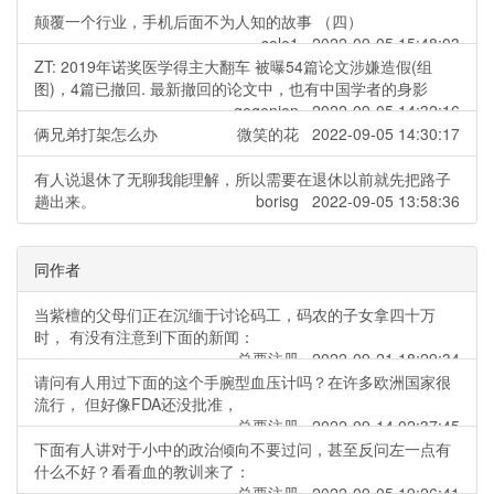
颠覆一个行业，手机后面不为人知的故事 （四）
solo1 2022-09-05 15:48:03
ZT: 2019年诺奖医学得主大翻车 被曝54篇论文涉嫌造假(组
图)，4篇已撤回. 最新撤回的论文中，也有中国学者的身影
gegenion 2022-09-05 14:32:16
俩兄弟打架怎么办
微笑的花 2022-09-05 14:30:17
有人说退休了无聊我能理解，所以需要在退休以前就先把路子
趟出来。
borisg 2022-09-05 13:58:36
同作者
当紫檀的父母们正在沉缅于讨论码工，码农的子女拿四十万
时， 有没有注意到下面的新闻：
总要注册 2022-09-21 18:29:34
请问有人用过下面的这个手腕型血压计吗？在许多欧洲国家很
流行， 但好像FDA还没批准，
总要注册 2022-09-14 02:37:45
下面有人讲对于小中的政治倾向不要过问，甚至反问左一点有
什么不好？看看血的教训来了：
总要注册 2022-09-05 19:26:41