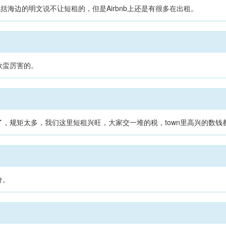
包括海边的明文说不让短租的，但是Airbnb上还是有很多在出租。
款蛮厉害的。
，规矩太多，我们这里短租兴旺，大家交一堆的税，town里高兴的数钱
分。