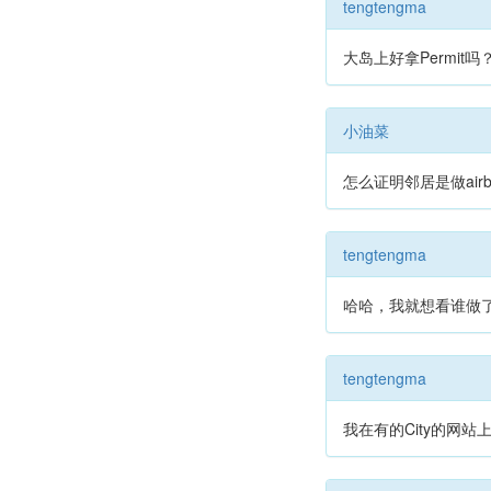
tengtengma
大岛上好拿Permit
小油菜
怎么证明邻居是做airb
tengtengma
哈哈，我就想看谁做
tengtengma
我在有的City的网