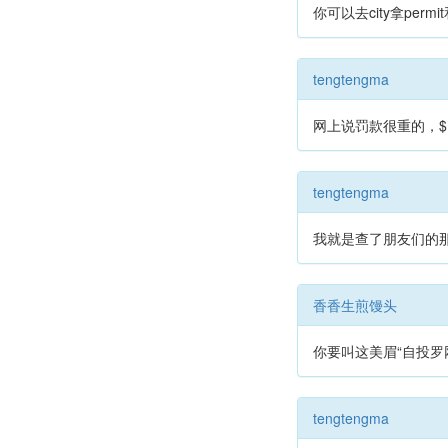
你可以去city拿per
tengtengma
网上说罚款很重的，$
tengtengma
我就是查了朋友们的那些
香香生煎馒头
你要叫这美眉“自投罗
tengtengma