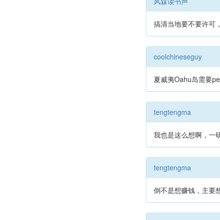
风森读书声
搞清当地要不要许可
coolchineseguy
夏威夷Oahu岛需要p
tengtengma
我也是这么想啊，一
tengtengma
倒不是想赚钱，主要