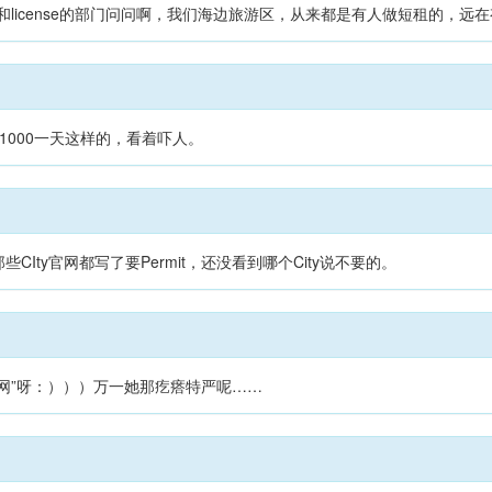
mit和license的部门问问啊，我们海边旅游区，从来都是有人做短租的，远在
1000一天这样的，看着吓人。
CIty官网都写了要Permit，还没看到哪个City说不要的。
网”呀：）））万一她那疙瘩特严呢……