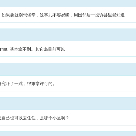
，如果要就别想侥幸，这事儿不容易瞒，周围邻居一投诉县里就知道
ermit. 基本拿不到。其它岛目前可以
研究吓了一跳，很难拿许可的。
想自己也可以去住住，是哪个小区啊？