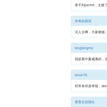
拿不到permit，太难
米奇的厨房
没人分啊，大家都做，
tengtengma
我是看中夏威夷的，但
xinxin76
经常有邻居举报，ab
香香生煎馒头